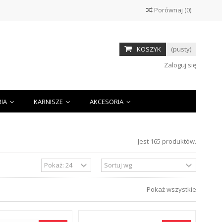
Porównaj
(
0
)
KOSZYK
(pusty)
Zaloguj się
RIA
KARNISZE
AKCESORIA
Jest 165 produktów.
Pokaż wszystkie