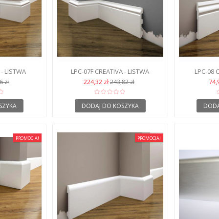
 - LISTWA
LPC-07F CREATIVA - LISTWA
LPC-08 
WA
PRZYPODŁOGOWA ELASTYCZNA (
P
224,32 zł
74,
6 zł
243,82 zł
FLEX )
SZYKA
DODAJ DO KOSZYKA
DODA
PROMOCJA!
PROMOCJA!