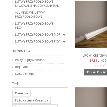
LISTWY PRZYPODŁOGOWE
MALOWANE NA DOWOLNY RAL
ALUMINIOWE LISTWY
PRZYPODŁOGOWE
LISTWY PRZYPODŁOGOWE
INOX
LISTWY PRZYPODŁOGOWE MDF
LISTWY PRZYPODŁOGOWE PCV
INFORMACJA
LPC-01 CREATIVA
PODŁOGO
Polityka prywatności
37,31 zł
40,5
Regulamin
DODAJ DO KO
Nasze sklepy
TAGI
Creativa
Sztukateria Creativa