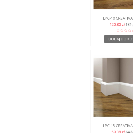
LPC-10 CREATIVA
PODŁOGO
120,80 zł
131,
DODAJ DO KO
LPC-15 CREATIVA
PODŁOGO
59,38 zł
64,5