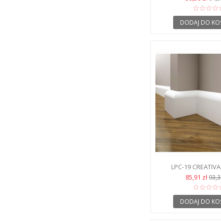
DODAJ DO KO
LPC-19 CREATIVA
PODŁOGO
85,91 zł
93,3
DODAJ DO KO