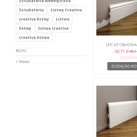
Sztukateria wewnętrzna
Sztukateria
Listwy Creativa
creativa listwy
Listwa
listwy
listwa creativa
creativa listwa
LPC-07 CREATIVA
PODŁOGO
BLOG
62,71 zł
68,1
News
DODAJ DO KO