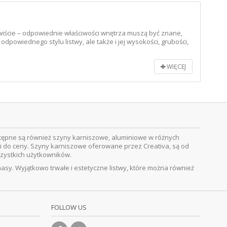
iście – odpowiednie właściwości wnętrza muszą być znane,
powiednego stylu listwy, ale także i jej wysokości, grubości,
WIĘCEJ
stępne są również szyny karniszowe, aluminiowe w różnych
 do ceny. Szyny karniszowe oferowane przez Creativa, są od
szystkich użytkowników.
masy. Wyjątkowo trwałe i estetyczne listwy, które można również
FOLLOW US