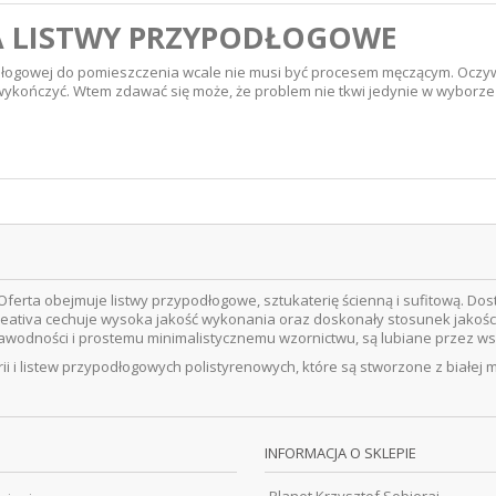
A LISTWY PRZYPODŁOGOWE
dłogowej do pomieszczenia wcale nie musi być procesem męczącym. Oczyw
ykończyć. Wtem zdawać się może, że problem nie tkwi jedynie w wyborze od
ferta obejmuje listwy przypodłogowe, sztukaterię ścienną i sufitową. Do
eativa cechuje wysoka jakość wykonania oraz doskonały stosunek jakości
ezawodności i prostemu minimalistycznemu wzornictwu, są lubiane przez w
ii i listew przypodłogowych polistyrenowych, które są stworzone z białej 
INFORMACJA O SKLEPIE