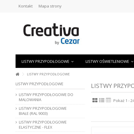
Kontakt
Mapa strony
LISTWY PRZYPODŁOGOWE
LISTWY OŚWIETLENIOWE
LISTWY PRZYPODŁOGOWE
LISTWY PRZYPODŁOGOWE
LISTWY PRZY
LISTWY PRZYPODŁOGOWE DO
MALOWANIA
Pokaż 1 - 
LISTWY PRZYPODŁOGOWE
BIAŁE (RAL 9003)
LISTWY PRZYPODŁOGOWE
ELASTYCZNE - FLEX