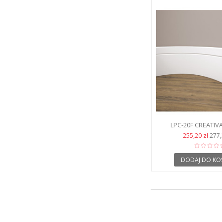
LPC-20F CREATIVA
PRZYPODŁOGOWA EL
255,20 zł
277,
FLEX )
DODAJ DO KO