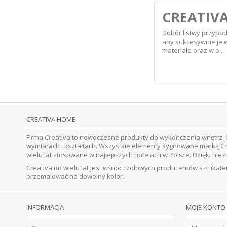
CREATIV
Dobór listwy przypo
aby sukcesywnie je w
materiale oraz w o...
CREATIVA HOME
Firma Creativa to nowoczesne produkty do wykończenia wnętrz. O
wymiarach i kształtach. Wszystkie elementy sygnowane marką Cr
wielu lat stosowane w najlepszych hotelach w Polsce. Dzięki ni
Creativa od wielu lat jest wśród czołowych producentów sztukater
przemalować na dowolny kolor.
INFORMACJA
MOJE KONTO