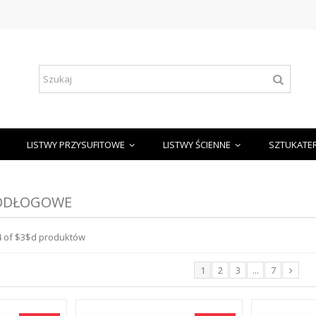
LISTWY PRZYSUFITOWE
LISTWY ŚCIENNE
SZTUKATE
PODŁOGOWE
24 of $3$d produktów
1
2
3
...
7