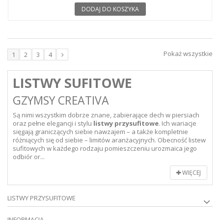
DODAJ DO KOSZYKA
Pokaż wszystkie
1
2
3
4
LISTWY SUFITOWE
GZYMSY CREATIVA
Są nimi wszystkim dobrze znane, zabierające dech w piersiach
oraz pełne elegancji i stylu
listwy przysufitowe
. Ich wariacje
sięgają graniczących siebie nawzajem – a także kompletnie
różniących się od siebie – limitów aranżacyjnych. Obecność listew
sufitowych w każdego rodzaju pomieszczeniu urozmaica jego
odbiór or...
WIĘCEJ
LISTWY PRZYSUFITOWE
INFORMACJA