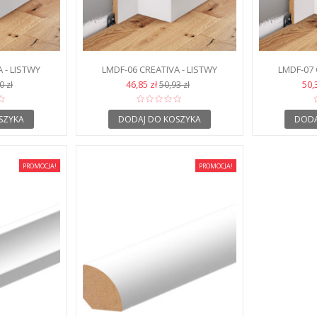
 - LISTWY
LMDF-06 CREATIVA - LISTWY
LMDF-07 
 MDF
PODŁOGOWE MDF
POD
46,85 zł
50,
0 zł
50,93 zł
SZYKA
DODAJ DO KOSZYKA
DODA
PROMOCJA!
PROMOCJA!