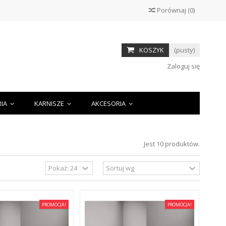
Porównaj
(
0
)
KOSZYK
(pusty)
Zaloguj się
RIA
KARNISZE
AKCESORIA
Jest 10 produktów.
PROMOCJA!
PROMOCJA!