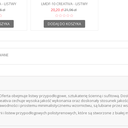
 - LISTWY
LMDF-10 CREATIVA - LISTWY
 MDF
PODŁOGOWE MDF
20,20 zł
6 zł
21,96 zł
SZYKA
DODAJ DO KOSZYKA
WANE
ferta obejmuje listwy przypodłogowe, sztukaterię ścienną i sufitową. Do
eativa cechuje wysoka jakość wykonania oraz doskonały stosunek jakości
ezawodności i prostemu minimalistycznemu wzornictwu, są lubiane przez w
ii i listew przypodłogowych polistyrenowych, które są stworzone z białej 