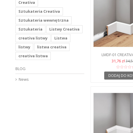
Creativa
Sztukateria Creativa
Sztukateria wewnętrzna
Sztukateria
Listwy Creativa
creativa listwy
Listwa
listwy
listwa creativa
LMDF-01 CREATIVA
creativa listwa
PODŁOGOWE
31,76 zł
34,5
BLOG
DODAJ DO KO
News