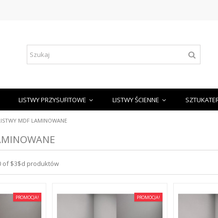
LISTWY PRZYSUFITOWE
LISTWY ŚCIENNE
SZTUKATE
LISTWY MDF LAMINOWANE
LAMINOWANE
10 of $3$d produktów
PROMOCJA!
PROMOCJA!