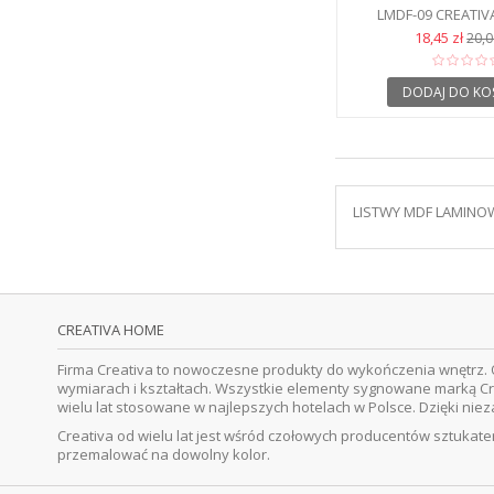
LMDF-09 CREATIVA
PODŁOGOWE
18,45 zł
20,0
DODAJ DO KO
LISTWY MDF LAMINO
CREATIVA HOME
Firma Creativa to nowoczesne produkty do wykończenia wnętrz. O
wymiarach i kształtach. Wszystkie elementy sygnowane marką Cr
wielu lat stosowane w najlepszych hotelach w Polsce. Dzięki ni
Creativa od wielu lat jest wśród czołowych producentów sztukater
przemalować na dowolny kolor.