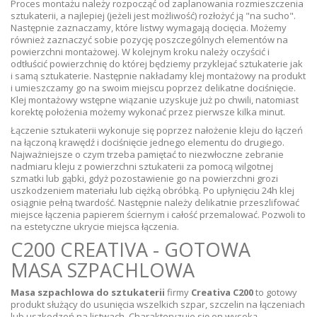
Proces montażu należy rozpocząć od zaplanowania rozmieszczenia
sztukaterii, a najlepiej (jeżeli jest możliwość) rozłożyć ją "na sucho".
Następnie zaznaczamy, które listwy wymagają docięcia. Możemy
również zaznaczyć sobie pozycję poszczególnych elementów na
powierzchni montażowej. W kolejnym kroku należy oczyścić i
odtłuścić powierzchnię do której będziemy przyklejać sztukaterie jak
i samą sztukaterie. Następnie nakładamy klej montażowy na produkt
i umieszczamy go na swoim miejscu poprzez delikatne dociśnięcie.
Klej montażowy wstępne wiązanie uzyskuje już po chwili, natomiast
korektę położenia możemy wykonać przez pierwsze kilka minut.
Łączenie sztukaterii wykonuje się poprzez nałożenie kleju do łączeń
na łączoną krawędź i dociśnięcie jednego elementu do drugiego.
Najważniejsze o czym trzeba pamiętać to niezwłoczne zebranie
nadmiaru kleju z powierzchni sztukaterii za pomocą wilgotnej
szmatki lub gąbki, gdyż pozostawienie go na powierzchni grozi
uszkodzeniem materiału lub ciężką obróbką. Po upłynięciu 24h klej
osiągnie pełną twardość. Następnie należy delikatnie przeszlifować
miejsce łączenia papierem ściernym i całość przemalować. Pozwoli to
na estetyczne ukrycie miejsca łączenia.
C200 CREATIVA - GOTOWA
MASA SZPACHLOWA
Masa szpachlowa do sztukaterii
firmy
Creativa C200
to gotowy
produkt służący do usunięcia wszelkich szpar, szczelin na łączeniach
lub uszkodzeń na listwach. Charakteryzuje się on wysoką