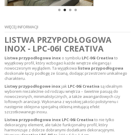
WIĘCEJ INFORMACJI
LISTWA PRZYPODŁOGOWA
INOX - LPC-06I CREATIVA
Listwa przypodłogowa inox
o symbolu
LPC-06i Creativa
to
wyjątkowy profil, który wzbogaci każde wnętrze elegancją i
nowoczesnym wyglądem. Ta wyjątkowa
listwa przypodłogowa
doskonale łączy podłogę ze ścianą, dodając przestrzeni unikalnego
charakteru.
Listwy przypodłogowe inox
jak
LPC-06i Creativa
są idealnym
wyborem niezależnie od rodzaju wnętrza – świetnie pasują do
nowoczesnych, minimalistycznych, a także awangardowych czy
loftowych aranżacji. Wykonana z wysokiej jakości polistyrenu i
następnie oklejona specjalną okleiną imitującą efekt
szczotkowanego inoxu.
Listwa przypodłogowa inox LPC-06i Creativa
to nie tylko
dekoracyjny element, ale także funkcjonalny profil, który
harmonizuje z dobrze dobranymi dodatkami dekoracyjnymi.
Wymiary
Creativa LPC-06i
to 244 x 6,9 x 1,4 cm.