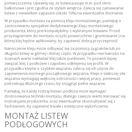
pomieszczenia. Upewnij się, że listwa pasuje m.in. pod okno
balkonowe i jest zgodna ze stylem wnętrza. Zaleca się zamawianie
listew z niewielkim zapasem (około 10%) na ewentualne docinanie.
W przypadku montażu za pomocą kleju montażowego, pamiętaj o
zastosowaniu specjalnie dedykowanego kleju montażowego
producenta, który jest kompatybilny z wybranymi listwami. Przed
przystąpieniem do montażu oczyść powierzchnie ( gruntowanie ) na
której klej będzie aplikowany, by zapewnić dobrą przyczepność.
Nanoszenie kleju może odbywać się za pomocą zygzaków lub po
długości listwy w górnej i dolnej części. W przypadku nierówności na
ścianach warto nakładać klej także punktowo. To pozwoli lepiej
związać klej z podłożem i zapobiec odklejeniu się profili. W
przypadku klejów o szybkim wiązaniu zaleca się ich użycie do
zapewnienia mocnego początkowego wiązania. Kleje o słabszej sile
wiązania wymagają większej ostrożności i więcej pracy, ponieważ
potrzebują dłuższego czasu, by osiągnąć pełne wiązanie.
Pamiętaj, że każdy rodzaj listew i podłoża może wymagać
dostosowania techniki montażu, dlatego zawsze warto kierować się
instrukcjami producenta, oraz ewentualnie skonsultować się z
fachowcem, by zapewnić trwałe i estetyczne wykończenie.
MONTAŻ LISTEW
PODŁOGOWYCH