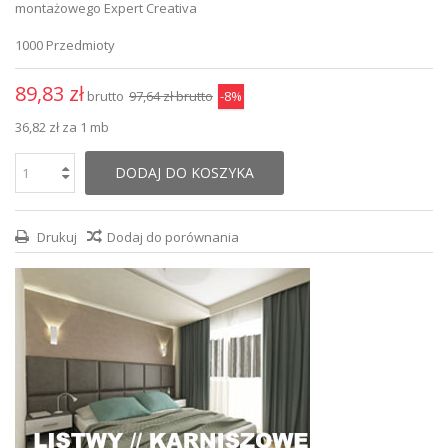
montażowego Expert Creativa
1000
Przedmioty
89,83 zł
brutto
97,64 zł
brutto
-8%
36,82 zł
za 1 mb
DODAJ DO KOSZYKA
Drukuj
Dodaj do porównania