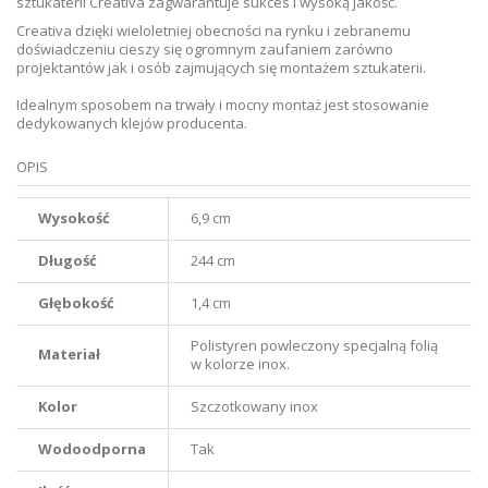
sztukaterii Creativa zagwarantuje sukces i wysoką jakość.
Creativa dzięki wieloletniej obecności na rynku i zebranemu
doświadczeniu cieszy się ogromnym zaufaniem zarówno
projektantów jak i osób zajmujących się montażem sztukaterii.
Idealnym sposobem na trwały i mocny montaż jest stosowanie
dedykowanych klejów producenta.
OPIS
Wysokość
6,9 cm
Długość
244 cm
Głębokość
1,4 cm
Polistyren powleczony specjalną folią
Materiał
w kolorze inox.
Kolor
Szczotkowany inox
Wodoodporna
Tak