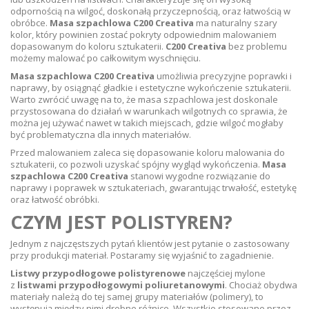
odpornością na wilgoć, doskonałą przyczepnością, oraz łatwością w
obróbce.
Masa szpachlowa C200 Creativa
ma naturalny szary
kolor, który powinien zostać pokryty odpowiednim malowaniem
dopasowanym do koloru sztukaterii.
C200 Creativa
bez problemu
możemy malować po całkowitym wyschnięciu.
Masa szpachlowa C200 Creativa
umożliwia precyzyjne poprawki i
naprawy, by osiągnąć gładkie i estetyczne wykończenie sztukaterii.
Warto zwrócić uwagę na to, że masa szpachlowa jest doskonale
przystosowana do działań w warunkach wilgotnych co sprawia, że
można jej używać nawet w takich miejscach, gdzie wilgoć mogłaby
być problematyczna dla innych materiałów.
Przed malowaniem zaleca się dopasowanie koloru malowania do
sztukaterii, co pozwoli uzyskać spójny wygląd wykończenia.
Masa
szpachlowa C200 Creativa
stanowi wygodne rozwiązanie do
naprawy i poprawek w sztukateriach, gwarantując trwałość, estetykę
oraz łatwość obróbki.
CZYM JEST POLISTYREN?
Jednym z najczęstszych pytań klientów jest pytanie o zastosowany
przy produkcji materiał. Postaramy się wyjaśnić to zagadnienie.
Listwy przypodłogowe polistyrenowe
najczęściej mylone
z
listwami przypodłogowymi poliuretanowymi
. Chociaż obydwa
materiały należą do tej samej grupy materiałów (polimery), to
występują między nimi drobne różnice. Wszystkie stosowane przez