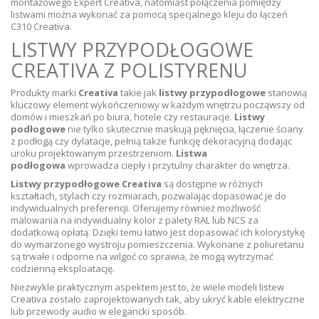
montażowego Expert Creativa, natomiast połączenia pomiędzy
listwami można wykonać za pomocą specjalnego kleju do łączeń
C310 Creativa.
LISTWY PRZYPODŁOGOWE
CREATIVA Z POLISTYRENU
Produkty marki
Creativa
takie jak
listwy przypodłogowe
stanowią
kluczowy element wykończeniowy w każdym wnętrzu począwszy od
domów i mieszkań po biura, hotele czy restauracje.
Listwy
podłogowe
nie tylko skutecznie maskują pęknięcia, łączenie ściany
z podłogą czy dylatacje, pełnią także funkcję dekoracyjną dodając
uroku projektowanym przestrzeniom.
Listwa
podłogowa
wprowadza ciepły i przytulny charakter do wnętrza.
Listwy przypodłogowe Creativa
są dostępne w różnych
kształtach, stylach czy rozmiarach, pozwalając dopasować je do
indywidualnych preferencji. Oferujemy również możliwość
malowania na indywidualny kolor z palety RAL lub NCS za
dodatkową opłatą. Dzięki temu łatwo jest dopasować ich kolorystykę
do wymarzonego wystroju pomieszczenia. Wykonane z poliuretanu
są trwałe i odporne na wilgoć co sprawia, że mogą wytrzymać
codzienną eksploatację.
Niezwykle praktycznym aspektem jest to, że wiele modeli listew
Creativa zostało zaprojektowanych tak, aby ukryć kable elektryczne
lub przewody audio w elegancki sposób.