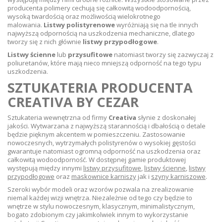
producenta polimery cechują się całkowitą wodoodpornością,
wysoką twardością oraz możliwością wielokrotnego
malowania.
Listwy polistyrenowe
wyróżniają się na tle innych
najwyższą odpornością na uszkodzenia mechaniczne, dlatego
tworzy się z nich głównie
listwy przypodłogowe
.
Listwy ścienne
lub
przysufitowe
natomiast tworzy się zazwyczaj z
poliuretanów, które mają nieco mniejszą odporność na tego typu
uszkodzenia.
SZTUKATERIA PRODUCENTA
CREATIVA BY CEZAR
Sztukateria wewnętrzna od firmy
Creativa
słynie z doskonałej
jakości. Wytwarzana z najwyższą starannością i dbałością o detale
będzie pięknym akcentem w pomieszczeniu. Zastosowanie
nowoczesnych, wytrzymałych polistyrenów o wysokiej gęstości
gwarantuje natomiast ogromną odporność na uszkodzenia oraz
całkowitą wodoodporność. W dostępnej gamie produktowej
występują między innymi
listwy przysufitowe
,
listwy ścienne
,
listwy
przypodłogowe
oraz
maskownice karniszy
jak i
szyny karniszowe
.
Szeroki wybór modeli oraz wzorów pozwala na zrealizowanie
niemal każdej wizji wnętrza. Niezależnie od tego czy będzie to
wnętrze w stylu nowoczesnym, klasycznym, minimalistycznym,
bogato zdobionym czy jakimkolwiek innym to wykorzystanie