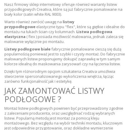
Nasz firmowy sklep internetowy oferuje również warianty listew
przypodłogowych Creativa, które są już fabrycznie pomalowane na
biały kolor (satin white RAL 9003).
Warto również zwrócić uwagę na
listwy
przypodłogowe
elastyczne typu "flex", które są giętkie i idealne do
montażu na łukach ścian czy kolumnach.
Listwa podłogowa
elastyczna
( flex ) posiada możliwość malowania, jednak zaleca się
malowanie wyłącznie po montażu.
Listwy podłogowe białe
fabrycznie pomalowane cieszą się dużą
popularnością ponieważ jest to szybki i czysty montaż. Do fabrycznie
malowanych listew proponujemy dokupić zaprawkę w tym samym
kolorze idealną do maskowania zarysowań czy na łączenia listew.
Dzięki tym różnorodnym opcjom sztukateria Creativa umożliwia
stworzenie spersonalizowanego wykończenia wnętrza, łącząc
zarówno funkcjonalność jak i estetykę.
JAK ZAMONTOWAĆ LISTWY
PODŁOGOWE ?
Montaż listew podłogowych powinien być przeprowadzony zgodnie
z zaleceniami producenta, oraz uwzględniać rodzaj wybranych
listew. Popularną metodą jest montaż za pomocą kleju
montażowego. Bez względu na wybór techniki montażu, kluczowym
jest odpowiednie przygotowanie, oraz dokładne wymierzenie