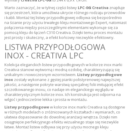
Warto zaznaczyć, że w tylnej części listwy
LPC-06i Creativa
znajduje
się przestrzeń, która umożliwia ukrycie różnego rodzaju przewodów
i kabli. Montaż tej listwy przypodłogowej odbywa się bezpośrednio
na ścianie przy użyciu trwałego kleju montażowego Expert, natomiast
połączenia między poszczególnymi elementami wykonuje się za
pomocą kleju do łączeń C310 Creativa. Dzięki temu proces montażu
jest prosty i skuteczny, a efekt końcowy niezwykle efektowny.
LISTWA PRZYPODŁOGOWA
INOX - CREATIVA LPC
Kolekcja eleganckich listew przypodłogowych w kolorze inox marki
Creativa stanowi wytworną i modną ozdobę, charakteryzującą się
unikalnym i nowoczesnym wzornictwem.
Listwy przypodłogowe
inox
zostały wykonane z gęstej pianki polistyrenowej najwyższej
jakości, a następnie pokryte warstwą specjalnej folii imitującej efekt
szczotkowanego inoxu, co nadaje im eleganckiego wyglądu w
charakterystycznym kolorze inox. Ich konstrukcja jest odporna na
wilgoć i jednocześnie lekka i prosta w montażu.
Listwy przypodłogowe
w kolorze inox marki Creativa są dostępne
w różnych modelach o zróżnicowanych kształtach i wymiarach, co
ułatwia dopasowanie do dowolnej aranżacji wnętrza. Dzięki nim
osiągnięcie perfekcyjnego efektu wizualnego staje się niezwykle
łatwe. Montaż listew odbywa się przy użyciu mocnego kleju