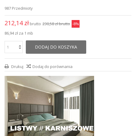
987
Przedmioty
212,14 zł
brutto
230,58 zł
brutto
-8%
86,94 zł
za 1 mb
DODAJ DO KOSZYKA
Drukuj
Dodaj do porównania