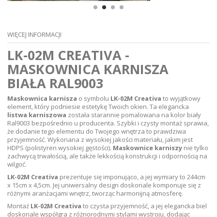
WIĘCEJ INFORMACJI
LK-02M CREATIVA -
MASKOWNICA KARNISZA
BIAŁA RAL9003
Maskownica karnisza
o symbolu
LK-02M Creativa
to wyjątkowy
element, który podniesie estetykę Twoich okien. Ta elegancka
listwa karniszowa
została starannie pomalowana na kolor biały
Ral9003 bezpośrednio u producenta. Szybki i czysty montaż sprawia,
że dodanie tego elementu do Twojego wnętrza to prawdziwa
przyjemność. Wykonana z wysokiej jakości materiału, jakim jest
HDPS (polistyren wysokiej gęstości).
Maskownice karniszy
nie tylko
zachwycą trwałością, ale także lekkością konstrukcji i odpornością na
wilgoć.
LK-02M Creativa
prezentuje się imponująco, a jej wymiary to 244cm
x 15cm x 4,5cm. Jej uniwersalny design doskonale komponuje się z
różnymi aranżacjami wnętrz, tworząc harmonijną atmosferę.
Montaż
LK-02M Creativa
to czysta przyjemność, a jej elegancka biel
doskonale współgra z różnorodnymi stylami wystroju, dodając