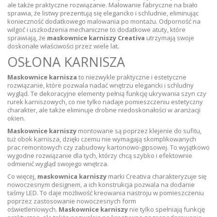
ale także praktyczne rozwiązanie. Malowanie fabryczne na biało
sprawia, że listwy prezentują się elegancko i schludnie, eliminując
konieczność dodatkowego malowania po montażu. Odporność na
wilgoć i uszkodzenia mechaniczne to dodatkowe atuty, które
sprawiają, że
maskownice karniszy Creativa
utrzymają swoje
doskonałe właściwości przez wiele lat.
OSŁONA KARNISZA
Maskownice karnisza
to niezwykle praktyczne i estetyczne
rozwiązanie, które pozwala nadać wnętrzu elegancki i schludny
wygląd. Te dekoracyjne elementy pełnią funkcję ukrywania szyn czy
rurek karniszowych, co nie tylko nadaje pomieszczeniu estetyczny
charakter, ale także eliminuje drobne niedoskonałości w aranżacji
okien.
Maskownice karniszy
montowane są poprzez klejenie do sufitu,
tuż obok karnisza, dzięki czemu nie wymagają skomplikowanych
prac remontowych czy zabudowy kartonowo-gipsowej. To wyjątkowo
wygodne rozwiązanie dla tych, którzy chcą szybko i efektownie
odmienić wygląd swojego wnętrza.
Co więcej,
maskownica karniszy
marki Creativa charakteryzuje się
nowoczesnym designem, a ich konstrukcja pozwala na dodanie
taśmy LED. To daje możliwość kreowania nastroju w pomieszczeniu
poprzez zastosowanie nowoczesnych form
oświetleniowych.
Maskownice karniszy
nie tylko spełniają funkcję