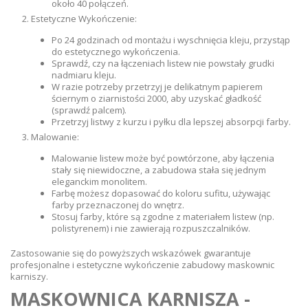
około 40 połączeń.
Estetyczne Wykończenie:
Po 24 godzinach od montażu i wyschnięcia kleju, przystąp
do estetycznego wykończenia.
Sprawdź, czy na łączeniach listew nie powstały grudki
nadmiaru kleju.
W razie potrzeby przetrzyj je delikatnym papierem
ściernym o ziarnistości 2000, aby uzyskać gładkość
(sprawdź palcem).
Przetrzyj listwy z kurzu i pyłku dla lepszej absorpcji farby.
Malowanie:
Malowanie listew może być powtórzone, aby łączenia
stały się niewidoczne, a zabudowa stała się jednym
eleganckim monolitem.
Farbę możesz dopasować do koloru sufitu, używając
farby przeznaczonej do wnętrz.
Stosuj farby, które są zgodne z materiałem listew (np.
polistyrenem) i nie zawierają rozpuszczalników.
Zastosowanie się do powyższych wskazówek gwarantuje
profesjonalne i estetyczne wykończenie zabudowy maskownic
karniszy.
MASKOWNICA KARNISZA -