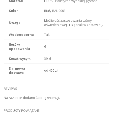
Materiał
HDPS - Polistyren wysokiej gęstości
Kolor
Biały RAL 9003
Możliwość zastosowania taśmy
Uwaga
oświetleniowej LED ( brak w zestawie ).
Wodoodporna
Tak
Ilość w
6
opakowaniu
Koszt wysyłki
39 zł
Darmowa
od 450 zł
dostawa
REVIEWS
Na razie nie dodano żadnej recenzji.
PRODUKTY POWIĄZANE