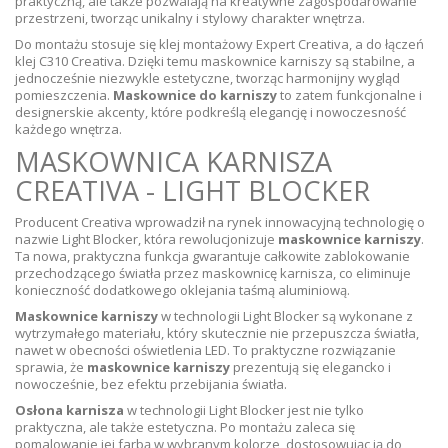
praktyczną, ale także pozwalają na kreatywne zagospodarowanie
przestrzeni, tworząc unikalny i stylowy charakter wnętrza.
Do montażu stosuje się klej montażowy Expert Creativa, a do łączeń
klej C310 Creativa. Dzięki temu maskownice karniszy są stabilne, a
jednocześnie niezwykle estetyczne, tworząc harmonijny wygląd
pomieszczenia.
Maskownice do karniszy
to zatem funkcjonalne i
designerskie akcenty, które podkreślą elegancję i nowoczesność
każdego wnętrza.
MASKOWNICA KARNISZA
CREATIVA - LIGHT BLOCKER
Producent Creativa wprowadził na rynek innowacyjną technologię o
nazwie Light Blocker, która rewolucjonizuje
maskownice karniszy
.
Ta nowa, praktyczna funkcja gwarantuje całkowite zablokowanie
przechodzącego światła przez maskownicę karnisza, co eliminuje
konieczność dodatkowego oklejania taśmą aluminiową.
Maskownice karniszy
w technologii Light Blocker są wykonane z
wytrzymałego materiału, który skutecznie nie przepuszcza światła,
nawet w obecności oświetlenia LED. To praktyczne rozwiązanie
sprawia, że
maskownice karniszy
prezentują się elegancko i
nowocześnie, bez efektu przebijania światła.
Osłona karnisza
w technologii Light Blocker jest nie tylko
praktyczna, ale także estetyczna. Po montażu zaleca się
pomalowanie jej farbą w wybranym kolorze, dostosowując ją do