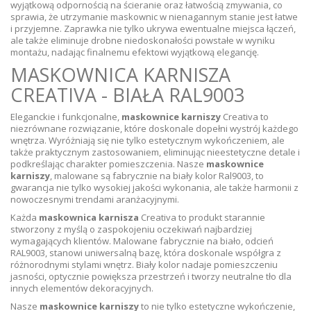
wyjątkową odpornością na ścieranie oraz łatwością zmywania, co
sprawia, że utrzymanie maskownic w nienagannym stanie jest łatwe
i przyjemne. Zaprawka nie tylko ukrywa ewentualne miejsca łączeń,
ale także eliminuje drobne niedoskonałości powstałe w wyniku
montażu, nadając finalnemu efektowi wyjątkową elegancję.
MASKOWNICA KARNISZA
CREATIVA - BIAŁA RAL9003
Eleganckie i funkcjonalne,
maskownice karniszy
Creativa to
niezrównane rozwiązanie, które doskonale dopełni wystrój każdego
wnętrza. Wyróżniają się nie tylko estetycznym wykończeniem, ale
także praktycznym zastosowaniem, eliminując nieestetyczne detale i
podkreślając charakter pomieszczenia. Nasze
maskownice
karniszy
, malowane są fabrycznie na biały kolor Ral9003, to
gwarancja nie tylko wysokiej jakości wykonania, ale także harmonii z
nowoczesnymi trendami aranżacyjnymi.
Każda
maskownica karnisza
Creativa to produkt starannie
stworzony z myślą o zaspokojeniu oczekiwań najbardziej
wymagających klientów. Malowane fabrycznie na biało, odcień
RAL9003, stanowi uniwersalną bazę, która doskonale współgra z
różnorodnymi stylami wnętrz. Biały kolor nadaje pomieszczeniu
jasności, optycznie powiększa przestrzeń i tworzy neutralne tło dla
innych elementów dekoracyjnych.
Nasze
maskownice karniszy
to nie tylko estetyczne wykończenie,