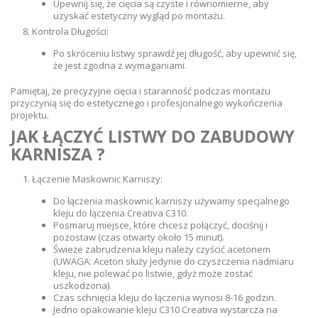
Upewnij się, że cięcia są czyste i równomierne, aby
uzyskać estetyczny wygląd po montażu.
Kontrola Długości:
Po skróceniu listwy sprawdź jej długość, aby upewnić się,
że jest zgodna z wymaganiami.
Pamiętaj, że precyzyjne cięcia i staranność podczas montażu
przyczynią się do estetycznego i profesjonalnego wykończenia
projektu.
JAK ŁĄCZYĆ LISTWY DO ZABUDOWY
KARNISZA ?
Łączenie Maskownic Karniszy:
Do łączenia maskownic karniszy używamy specjalnego
kleju do łączenia Creativa C310.
Posmaruj miejsce, które chcesz połączyć, dociśnij i
pozostaw (czas otwarty około 15 minut).
Świeże zabrudzenia kleju należy czyścić acetonem
(UWAGA: Aceton służy jedynie do czyszczenia nadmiaru
kleju, nie polewać po listwie, gdyż może zostać
uszkodzona).
Czas schnięcia kleju do łączenia wynosi 8-16 godzin.
Jedno opakowanie kleju C310 Creativa wystarcza na