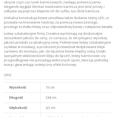
ukrycie szyn czy rurek karniszowych, nadając pomieszczeniu
elegancki wygląd. Montaż maskownic karnisza jest dość prosty i
odbywa się poprzez klejenie ich do sufitu, tuż obok karnisza.
Unikalna konstrukcja listew umożliwia także dodanie taśmy LED, co
pozwala na kreowanie nastroju za pomocą nowoczesnego,
prostego kształtu listwy oraz odpowiedniej barwy i natężenia światła.
Listwy sztukateryjne firmy Creativa wyróżniają się doskonałym
stosunkiem jakości do ceny, co oznacza, że otrzymujesz wysokiej
jakości produkt za atrakcyjną cenę. Polimerowe listwy sztukateryjne
są łatwe w instalacji, a producent przewidział dedykowane kleje
zarówno do montażu, jak i do łączenia listew między sobą. Dzięki
specjalnym właściwościom kleju do łączeń, listwy karniszowe czy
przypodłogowe nie posiadają widocznych spoin, tworząc jednolitą
masę i gwarantując estetyczny efekt końcowy.
OPIS
Wysokość
15 cm
Długość
244 cm
Głębokość
4,5 cm