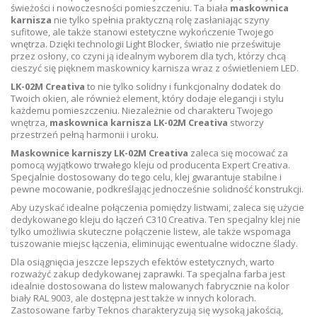
świeżości i nowoczesności pomieszczeniu. Ta biała
maskownica
karnisza
nie tylko spełnia praktyczną rolę zasłaniając szyny
sufitowe, ale także stanowi estetyczne wykończenie Twojego
wnętrza. Dzięki technologii Light Blocker, światło nie prześwituje
przez osłony, co czyni ją idealnym wyborem dla tych, którzy chcą
cieszyć się pięknem maskownicy karnisza wraz z oświetleniem LED.
LK-02M Creativa
to nie tylko solidny i funkcjonalny dodatek do
Twoich okien, ale również element, który dodaje elegancji i stylu
każdemu pomieszczeniu. Niezależnie od charakteru Twojego
wnętrza,
maskownica karnisza LK-02M Creativa
stworzy
przestrzeń pełną harmonii i uroku.
Maskownice karniszy LK-02M Creativa
zaleca się mocować za
pomocą wyjątkowo trwałego kleju od producenta Expert Creativa.
Specjalnie dostosowany do tego celu, klej gwarantuje stabilne i
pewne mocowanie, podkreślając jednocześnie solidność konstrukcji.
Aby uzyskać idealne połączenia pomiędzy listwami, zaleca się użycie
dedykowanego kleju do łączeń C310 Creativa. Ten specjalny klej nie
tylko umożliwia skuteczne połączenie listew, ale także wspomaga
tuszowanie miejsc łączenia, eliminując ewentualne widoczne ślady.
Dla osiągnięcia jeszcze lepszych efektów estetycznych, warto
rozważyć zakup dedykowanej zaprawki. Ta specjalna farba jest
idealnie dostosowana do listew malowanych fabrycznie na kolor
biały RAL 9003, ale dostępna jest także w innych kolorach.
Zastosowane farby Teknos charakteryzują się wysoką jakością,