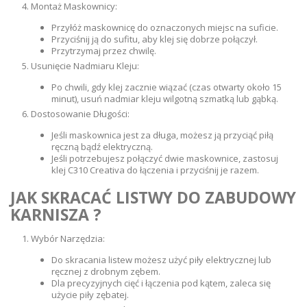
Montaż Maskownicy:
Przyłóż maskownicę do oznaczonych miejsc na suficie.
Przyciśnij ją do sufitu, aby klej się dobrze połączył.
Przytrzymaj przez chwilę.
Usunięcie Nadmiaru Kleju:
Po chwili, gdy klej zacznie wiązać (czas otwarty około 15
minut), usuń nadmiar kleju wilgotną szmatką lub gąbką.
Dostosowanie Długości:
Jeśli maskownica jest za długa, możesz ją przyciąć piłą
ręczną bądź elektryczną.
Jeśli potrzebujesz połączyć dwie maskownice, zastosuj
klej C310 Creativa do łączenia i przyciśnij je razem.
JAK SKRACAĆ LISTWY DO ZABUDOWY
KARNISZA
?
Wybór Narzędzia:
Do skracania listew możesz użyć piły elektrycznej lub
ręcznej z drobnym zębem.
Dla precyzyjnych cięć i łączenia pod kątem, zaleca się
użycie piły zębatej.