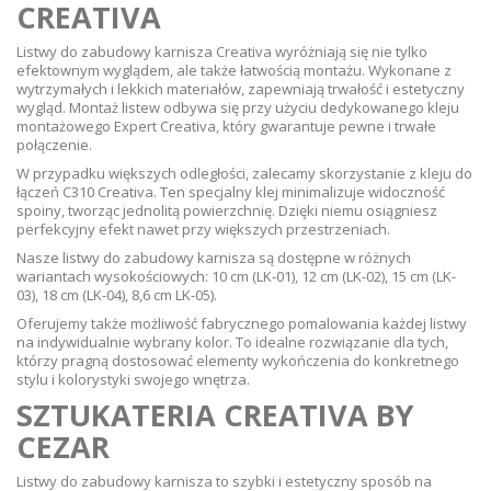
CREATIVA
Listwy do zabudowy karnisza Creativa wyróżniają się nie tylko
efektownym wyglądem, ale także łatwością montażu. Wykonane z
wytrzymałych i lekkich materiałów, zapewniają trwałość i estetyczny
wygląd. Montaż listew odbywa się przy użyciu dedykowanego kleju
montażowego Expert Creativa, który gwarantuje pewne i trwałe
połączenie.
W przypadku większych odległości, zalecamy skorzystanie z kleju do
łączeń C310 Creativa. Ten specjalny klej minimalizuje widoczność
spoiny, tworząc jednolitą powierzchnię. Dzięki niemu osiągniesz
perfekcyjny efekt nawet przy większych przestrzeniach.
Nasze listwy do zabudowy karnisza są dostępne w różnych
wariantach wysokościowych: 10 cm (LK-01), 12 cm (LK-02), 15 cm (LK-
03), 18 cm (LK-04), 8,6 cm LK-05).
Oferujemy także możliwość fabrycznego pomalowania każdej listwy
na indywidualnie wybrany kolor. To idealne rozwiązanie dla tych,
którzy pragną dostosować elementy wykończenia do konkretnego
stylu i kolorystyki swojego wnętrza.
SZTUKATERIA CREATIVA BY
CEZAR
Listwy do zabudowy karnisza to szybki i estetyczny sposób na