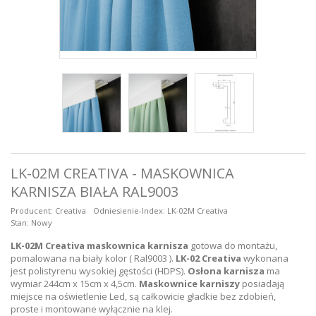
LK-02M CREATIVA - MASKOWNICA
KARNISZA BIAŁA RAL9003
Producent:
Creativa
Odniesienie-Index:
LK-02M Creativa
Stan:
Nowy
LK-02M Creativa
maskownica karnisza
gotowa do montażu,
pomalowana na biały kolor ( Ral9003 ).
LK-02 Creativa
wykonana
jest polistyrenu wysokiej gęstości (HDPS).
Osłona karnisza
ma
wymiar 244cm x 15cm x 4,5cm.
Maskownice karniszy
posiadają
miejsce na oświetlenie Led, są całkowicie gładkie bez zdobień,
proste i montowane wyłącznie na klej.