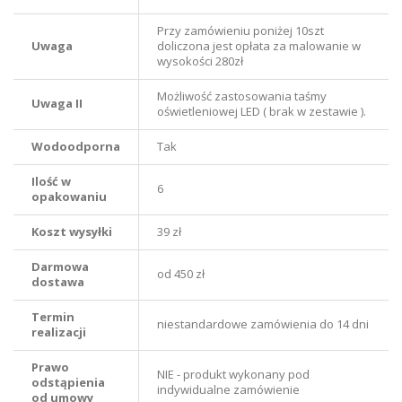
Przy zamówieniu poniżej 10szt
Uwaga
doliczona jest opłata za malowanie w
wysokości 280zł
Możliwość zastosowania taśmy
Uwaga II
oświetleniowej LED ( brak w zestawie ).
Wodoodporna
Tak
Ilość w
6
opakowaniu
Koszt wysyłki
39 zł
Darmowa
od 450 zł
dostawa
Termin
niestandardowe zamówienia do 14 dni
realizacji
Prawo
NIE - produkt wykonany pod
odstąpienia
indywidualne zamówienie
od umowy