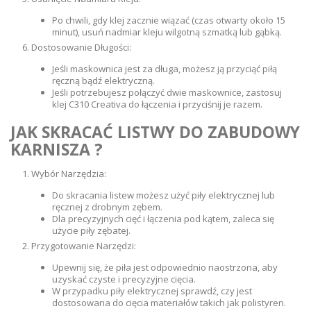
Po chwili, gdy klej zacznie wiązać (czas otwarty około 15
minut), usuń nadmiar kleju wilgotną szmatką lub gąbką.
Dostosowanie Długości:
Jeśli maskownica jest za długa, możesz ją przyciąć piłą
ręczną bądź elektryczną.
Jeśli potrzebujesz połączyć dwie maskownice, zastosuj
klej C310 Creativa do łączenia i przyciśnij je razem.
JAK SKRACAĆ LISTWY DO ZABUDOWY
KARNISZA
?
Wybór Narzędzia:
Do skracania listew możesz użyć piły elektrycznej lub
ręcznej z drobnym zębem.
Dla precyzyjnych cięć i łączenia pod kątem, zaleca się
użycie piły zębatej.
Przygotowanie Narzędzi:
Upewnij się, że piła jest odpowiednio naostrzona, aby
uzyskać czyste i precyzyjne cięcia.
W przypadku piły elektrycznej sprawdź, czy jest
dostosowana do cięcia materiałów takich jak polistyren.