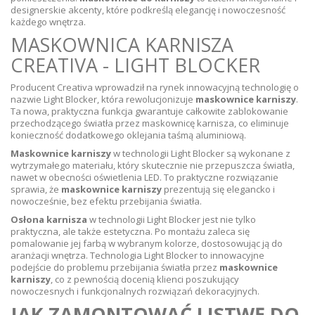
designerskie akcenty, które podkreślą elegancję i nowoczesność
każdego wnętrza.
MASKOWNICA KARNISZA
CREATIVA - LIGHT BLOCKER
Producent Creativa wprowadził na rynek innowacyjną technologię o
nazwie Light Blocker, która rewolucjonizuje
maskownice karniszy
.
Ta nowa, praktyczna funkcja gwarantuje całkowite zablokowanie
przechodzącego światła przez maskownicę karnisza, co eliminuje
konieczność dodatkowego oklejania taśmą aluminiową.
Maskownice karniszy
w technologii Light Blocker są wykonane z
wytrzymałego materiału, który skutecznie nie przepuszcza światła,
nawet w obecności oświetlenia LED. To praktyczne rozwiązanie
sprawia, że
maskownice karniszy
prezentują się elegancko i
nowocześnie, bez efektu przebijania światła.
Osłona karnisza
w technologii Light Blocker jest nie tylko
praktyczna, ale także estetyczna. Po montażu zaleca się
pomalowanie jej farbą w wybranym kolorze, dostosowując ją do
aranżacji wnętrza. Technologia Light Blocker to innowacyjne
podejście do problemu przebijania światła przez
maskownice
karniszy
, co z pewnością docenią klienci poszukujący
nowoczesnych i funkcjonalnych rozwiązań dekoracyjnych.
JAK ZAMONTOWAĆ LISTWĘ DO