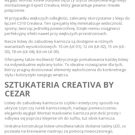
montażowego Expert Creativa, który gwarantuje pewne i trwałe
połączenie.
W przypadku większych odległości, zalecamy skorzystanie z kleju do
łączeń C310 Creativa. Ten specjalny klej minimalizuje widoczność
spoiny, tworząc jednolitą powierzchnię. Dzięki niemu osiągniesz
perfekcyjny efekt nawet przy większych przestrzeniach.
Nasze listwy do zabudowy karnisza są dostępne w różnych
wariantach wysokościowych: 10 cm (LK-01), 12 cm (LK-02), 15 cm (LK-
03), 18 cm (LK-04), 8,6 cm LK-05).
Oferujemy także możliwość fabrycznego pomalowania każdej listwy
na indywidualnie wybrany kolor. To idealne rozwiązanie dla tych,
którzy pragną dostosować elementy wykończenia do konkretnego
stylu i kolorystyki swojego wnętrza.
SZTUKATERIA CREATIVA BY
CEZAR
Listwy do zabudowy karnisza to szybki i estetyczny sposób na
ukrycie szyn czy rurek karniszowych, nadając pomieszczeniu
elegancki wygląd. Montaż maskownic karnisza jest dość prosty i
odbywa się poprzez klejenie ich do sufitu, tuż obok karnisza.
Unikalna konstrukcja listew umożliwia także dodanie taśmy LED, co
pozwala na kreowanie nastroju za pomocą nowoczesnego,