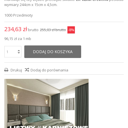
wymiary 244cm x 15cm x 4,5cm.
1000
Przedmioty
234,63 zł
brutto
255,03 zł
brutto
-8%
96,15 zł
za 1 mb
DODAJ DO KOSZYKA
Drukuj
Dodaj do porównania