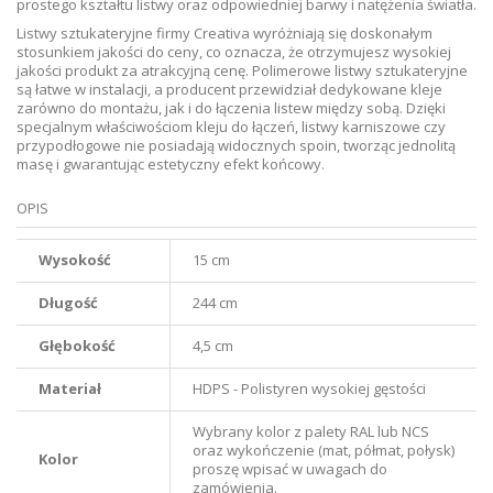
prostego kształtu listwy oraz odpowiedniej barwy i natężenia światła.
Listwy sztukateryjne firmy Creativa wyróżniają się doskonałym
stosunkiem jakości do ceny, co oznacza, że otrzymujesz wysokiej
jakości produkt za atrakcyjną cenę. Polimerowe listwy sztukateryjne
są łatwe w instalacji, a producent przewidział dedykowane kleje
zarówno do montażu, jak i do łączenia listew między sobą. Dzięki
specjalnym właściwościom kleju do łączeń, listwy karniszowe czy
przypodłogowe nie posiadają widocznych spoin, tworząc jednolitą
masę i gwarantując estetyczny efekt końcowy.
OPIS
Wysokość
15 cm
Długość
244 cm
Głębokość
4,5 cm
Materiał
HDPS - Polistyren wysokiej gęstości
Wybrany kolor z palety RAL lub NCS
oraz wykończenie (mat, półmat, połysk)
Kolor
proszę wpisać w uwagach do
zamówienia.