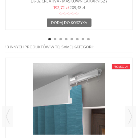
LK-02 CREATIVA - MASKOWNICA KARNISZY
192,72 zł
209,48 zł
DODAJ DO KOSZYKA
13 INNYCH PRODUKTÓW W TEJ SAMEJ KATEGORII:
PROMOCJA!