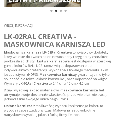
WIĘCEJ INFORMACJI
LK-02RAL CREATIVA -
MASKOWNICA KARNISZA LED
Maskownica karnisza LK-02Ral Creativa
to wyjątkowy dodatek,
który wniesie do Twoich okien nowoczesny i oryginalny charakter,
podkreślając ich styl.
Listwa karniszowa
jest dostępna w szerokiej
gamie kolorów RAL i NCS, umożliwiając dopasowanie do
indywidualnych preferencji. Wykonana z trwałego materiału jakim
jest polistyren (HDPS).
Maskownica karniszy
gwarantuje nie tylko
solidność, ale także lekkość konstrukcji, oraz odporność na wilgoć.
Wymiary
LK-02Ral Creativa
to 244 cm x 15 cm x 4,5 cm.
Dzięki wysokiej jakości materiałowi,
maskownica karnisza led
utrzymuje swoje doskonałe właściwości przez wiele lat, nie tracąc
jednocześnie swojego unikalnego uroku.
Osłona karnisza
z możliwością wyboru konkretnego koloru to
wygoda i zaoszczędzony czas. Malowana jest dwukrotnie
natryskowo wysokiej jakości farbą firmy Teknos.