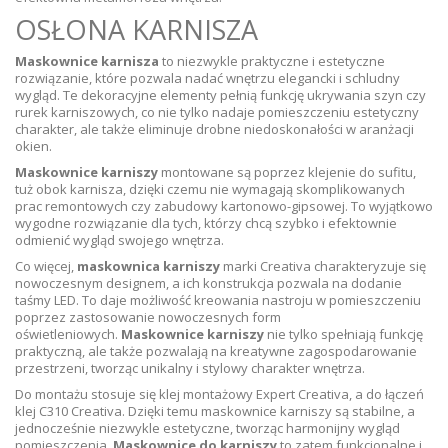
OSŁONA KARNISZA
Maskownice karnisza
to niezwykle praktyczne i estetyczne
rozwiązanie, które pozwala nadać wnętrzu elegancki i schludny
wygląd. Te dekoracyjne elementy pełnią funkcję ukrywania szyn czy
rurek karniszowych, co nie tylko nadaje pomieszczeniu estetyczny
charakter, ale także eliminuje drobne niedoskonałości w aranżacji
okien.
Maskownice karniszy
montowane są poprzez klejenie do sufitu,
tuż obok karnisza, dzięki czemu nie wymagają skomplikowanych
prac remontowych czy zabudowy kartonowo-gipsowej. To wyjątkowo
wygodne rozwiązanie dla tych, którzy chcą szybko i efektownie
odmienić wygląd swojego wnętrza.
Co więcej,
maskownica karniszy
marki Creativa charakteryzuje się
nowoczesnym designem, a ich konstrukcja pozwala na dodanie
taśmy LED. To daje możliwość kreowania nastroju w pomieszczeniu
poprzez zastosowanie nowoczesnych form
oświetleniowych.
Maskownice karniszy
nie tylko spełniają funkcję
praktyczną, ale także pozwalają na kreatywne zagospodarowanie
przestrzeni, tworząc unikalny i stylowy charakter wnętrza.
Do montażu stosuje się klej montażowy Expert Creativa, a do łączeń
klej C310 Creativa. Dzięki temu maskownice karniszy są stabilne, a
jednocześnie niezwykle estetyczne, tworząc harmonijny wygląd
pomieszczenia.
Maskownice do karniszy
to zatem funkcjonalne i