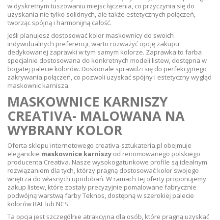
w dyskretnym tuszowaniu miejsc łączenia, co przyczynia się do
uzyskania nie tylko solidnych, ale także estetycznych połączeń,
tworząc spójną i harmonijną całość.
Jeśli planujesz dostosować kolor maskownicy do swoich
indywidualnych preferencji, warto rozważyć opcję zakupu
dedykowanej zaprawki w tym samym kolorze. Zaprawka to farba
specjalnie dostosowana do konkretnych modeli listew, dostępna w
bogatej palecie kolorów. Doskonale sprawdzi się do perfekcyjnego
zakrywania połączeń, co pozwoli uzyskać spójny i estetyczny wygląd
maskownic karnisza.
MASKOWNICE KARNISZY
CREATIVA- MALOWANA NA
WYBRANY KOLOR
Oferta sklepu internetowego creativa-sztukateria.pl obejmuje
eleganckie
maskownice karniszy
od renomowanego polskiego
producenta Creativa. Nasze wysokogatunkowe profile są idealnym
rozwiązaniem dla tych, którzy pragną dostosować kolor swojego
wnętrza do własnych upodobań. W ramach tej oferty proponujemy
zakup listew, które zostały precyzyjnie pomalowane fabrycznie
podwójną warstwą farby Teknos, dostępną w szerokiej palecie
kolorów RAL lub NCS.
Ta opcja jest szczególnie atrakcyjna dla osób, które pragną uzyskać