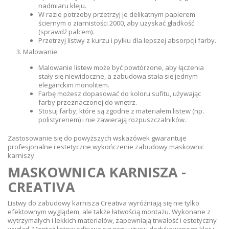
nadmiaru kleju.
W razie potrzeby przetrzyj je delikatnym papierem
ściernym o ziarnistości 2000, aby uzyskać gładkość
(sprawdź palcem).
Przetrzyj listwy z kurzu i pyłku dla lepszej absorpcji farby.
Malowanie:
Malowanie listew może być powtórzone, aby łączenia
stały się niewidoczne, a zabudowa stała się jednym
eleganckim monolitem.
Farbę możesz dopasować do koloru sufitu, używając
farby przeznaczonej do wnętrz.
Stosuj farby, które są zgodne z materiałem listew (np.
polistyrenem) i nie zawierają rozpuszczalników.
Zastosowanie się do powyższych wskazówek gwarantuje
profesjonalne i estetyczne wykończenie zabudowy maskownic
karniszy.
MASKOWNICA KARNISZA -
CREATIVA
Listwy do zabudowy karnisza Creativa wyróżniają się nie tylko
efektownym wyglądem, ale także łatwością montażu. Wykonane z
wytrzymałych i lekkich materiałów, zapewniają trwałość i estetyczny
wygląd. Montaż listew odbywa się przy użyciu dedykowanego kleju