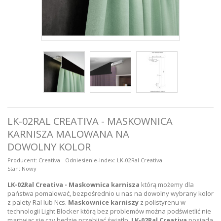
LK-02RAL CREATIVA - MASKOWNICA
KARNISZA MALOWANA NA
DOWOLNY KOLOR
Producent:
Creativa
Odniesienie-Index:
LK-02Ral Creativa
Stan:
Nowy
LK-02Ral
Creativa - Maskownica karnisza
którą możemy dla
państwa pomalować, bezpośrednio u nas na dowolny wybrany kolor
z palety Ral lub Ncs.
Maskownice karniszy
z polistyrenu w
technologii Light Blocker którą bez problemów można podświetlić nie
martwiąc się czy będzie przebijać światło.
LK-02Ral Creativa
posiada