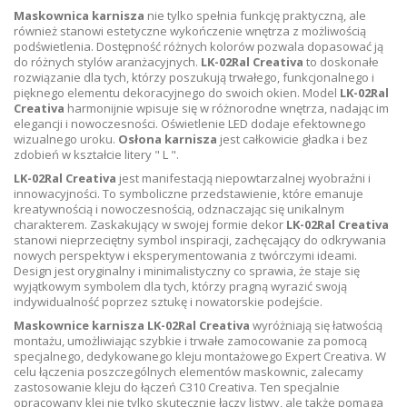
Maskownica karnisza
nie tylko spełnia funkcję praktyczną, ale
również stanowi estetyczne wykończenie wnętrza z możliwością
podświetlenia. Dostępność różnych kolorów pozwala dopasować ją
do różnych stylów aranżacyjnych.
LK-02Ral Creativa
to doskonałe
rozwiązanie dla tych, którzy poszukują trwałego, funkcjonalnego i
pięknego elementu dekoracyjnego do swoich okien. Model
LK-02Ral
Creativa
harmonijnie wpisuje się w różnorodne wnętrza, nadając im
elegancji i nowoczesności. Oświetlenie LED dodaje efektownego
wizualnego uroku.
Osłona karnisza
jest całkowicie gładka i bez
zdobień w kształcie litery " L ".
LK-02Ral Creativa
jest manifestacją niepowtarzalnej wyobraźni i
innowacyjności. To symboliczne przedstawienie, które emanuje
kreatywnością i nowoczesnością, odznaczając się unikalnym
charakterem. Zaskakujący w swojej formie dekor
LK-02Ral Creativa
stanowi nieprzeciętny symbol inspiracji, zachęcający do odkrywania
nowych perspektyw i eksperymentowania z twórczymi ideami.
Design jest oryginalny i minimalistyczny co sprawia, że staje się
wyjątkowym symbolem dla tych, którzy pragną wyrazić swoją
indywidualność poprzez sztukę i nowatorskie podejście.
Maskownice karnisza LK-02Ral Creativa
wyróżniają się łatwością
montażu, umożliwiając szybkie i trwałe zamocowanie za pomocą
specjalnego, dedykowanego kleju montażowego Expert Creativa. W
celu łączenia poszczególnych elementów maskownic, zalecamy
zastosowanie kleju do łączeń C310 Creativa. Ten specjalnie
opracowany klej nie tylko skutecznie łączy listwy, ale także pomaga