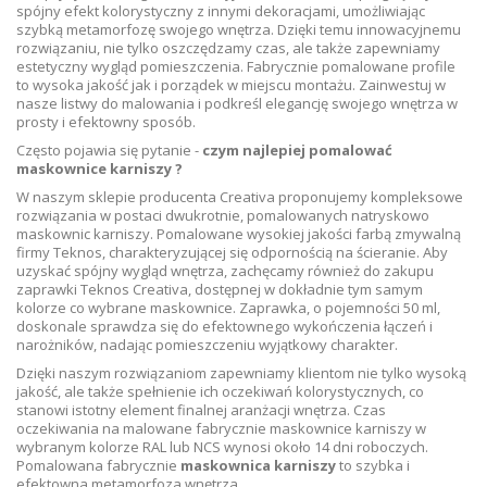
spójny efekt kolorystyczny z innymi dekoracjami, umożliwiając
szybką metamorfozę swojego wnętrza. Dzięki temu innowacyjnemu
rozwiązaniu, nie tylko oszczędzamy czas, ale także zapewniamy
estetyczny wygląd pomieszczenia. Fabrycznie pomalowane profile
to wysoka jakość jak i porządek w miejscu montażu. Zainwestuj w
nasze listwy do malowania i podkreśl elegancję swojego wnętrza w
prosty i efektowny sposób.
Często pojawia się pytanie -
czym najlepiej pomalować
maskownice karniszy ?
W naszym sklepie producenta Creativa proponujemy kompleksowe
rozwiązania w postaci dwukrotnie, pomalowanych natryskowo
maskownic karniszy. Pomalowane wysokiej jakości farbą zmywalną
firmy Teknos, charakteryzującej się odpornością na ścieranie. Aby
uzyskać spójny wygląd wnętrza, zachęcamy również do zakupu
zaprawki Teknos Creativa, dostępnej w dokładnie tym samym
kolorze co wybrane maskownice. Zaprawka, o pojemności 50 ml,
doskonale sprawdza się do efektownego wykończenia łączeń i
narożników, nadając pomieszczeniu wyjątkowy charakter.
Dzięki naszym rozwiązaniom zapewniamy klientom nie tylko wysoką
jakość, ale także spełnienie ich oczekiwań kolorystycznych, co
stanowi istotny element finalnej aranżacji wnętrza. Czas
oczekiwania na malowane fabrycznie maskownice karniszy w
wybranym kolorze RAL lub NCS wynosi około 14 dni roboczych.
Pomalowana fabrycznie
maskownica karniszy
to szybka i
efektowna metamorfoza wnętrza.