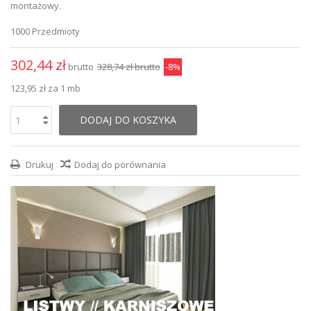
montażowy.
1000
Przedmioty
302,44 zł
brutto
328,74 zł
brutto
-8%
123,95 zł
za 1 mb
DODAJ DO KOSZYKA
Drukuj
Dodaj do porównania