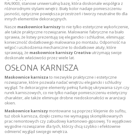
RAL9003, stanowi uniwersalną bazę, która doskonale współgra z
różnorodnymi stylami wnętrz. Biały kolor nadaje pomieszczeniu
jasności, optycznie powiększa przestrzeń i tworzy neutralne tło dla
innych elementów dekoracyjnych.
Nasze
maskownice karniszy
to nie tylko estetyczne wykończenie,
ale także praktyczne rozwiązanie. Malowanie fabryczne na biało
sprawia, że listwy prezentują się elegancko i schludnie, eliminując
konieczność dodatkowego malowania po montażu. Odporność na
wilgoć i uszkodzenia mechaniczne to dodatkowe atuty, które
sprawiają, że
maskownice karniszy Creativa
utrzymają swoje
doskonałe właściwości przez wiele lat.
OSŁONA KARNISZA
Maskownice karnisza
to niezwykle praktyczne i estetyczne
rozwiązanie, które pozwala nadać wnętrzu elegancki i schludny
wygląd. Te dekoracyjne elementy pełnią funkcję ukrywania szyn czy
rurek karniszowych, co nie tylko nadaje pomieszczeniu estetyczny
charakter, ale także eliminuje drobne niedoskonałości w aranżacji
okien.
Maskownice karniszy
montowane są poprzez klejenie do sufitu,
tuż obok karnisza, dzięki czemu nie wymagają skomplikowanych
prac remontowych czy zabudowy kartonowo-gipsowej. To wyjątkowo
wygodne rozwiązanie dla tych, którzy chcą szybko i efektownie
odmienić wygląd swojego wnętrza.