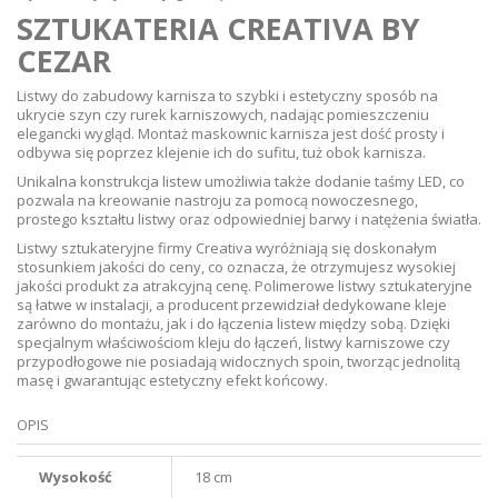
SZTUKATERIA CREATIVA BY
CEZAR
Listwy do zabudowy karnisza to szybki i estetyczny sposób na
ukrycie szyn czy rurek karniszowych, nadając pomieszczeniu
elegancki wygląd. Montaż maskownic karnisza jest dość prosty i
odbywa się poprzez klejenie ich do sufitu, tuż obok karnisza.
Unikalna konstrukcja listew umożliwia także dodanie taśmy LED, co
pozwala na kreowanie nastroju za pomocą nowoczesnego,
prostego kształtu listwy oraz odpowiedniej barwy i natężenia światła.
Listwy sztukateryjne firmy Creativa wyróżniają się doskonałym
stosunkiem jakości do ceny, co oznacza, że otrzymujesz wysokiej
jakości produkt za atrakcyjną cenę. Polimerowe listwy sztukateryjne
są łatwe w instalacji, a producent przewidział dedykowane kleje
zarówno do montażu, jak i do łączenia listew między sobą. Dzięki
specjalnym właściwościom kleju do łączeń, listwy karniszowe czy
przypodłogowe nie posiadają widocznych spoin, tworząc jednolitą
masę i gwarantując estetyczny efekt końcowy.
OPIS
Wysokość
18 cm