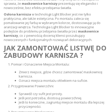
sprawia, że
maskownice karniszy
prezentują się elegancko i
nowocześnie, bez efektu przebijania światła.
Osłona karnisza
w technologii Light Blocker jest nie tylko
praktyczna, ale także estetyczna. Po montażu zaleca się
pomalowanie jej farbą w wybranym kolorze, dostosowując ją do
aranżacji wnętrza. Technologia Light Blocker to innowacyjne
podejście do problemu przebijania światła przez
maskownice
karniszy
, co z pewnością docenią klienci poszukujący
nowoczesnych i funkcjonalnych rozwiązań dekoracyjnych.
JAK ZAMONTOWAĆ LISTWĘ DO
ZABUDOWY KARNISZA ?
Pomiar i Oznaczenie Miejsca Montażu:
Zmierz miejsce, gdzie chcesz zamontować maskownicę
karnisza.
Oznacz miejsca montażu ołówkiem na suficie.
Przygotowanie Powierzchni:
Sprawdź czy sufit jest prosty.
Jeśli jest potrzeba, dostosuj powierzchnię.
Jeśli to konieczne, zagruntuj miejsce montażu dla lepszej
przyczepności.
Przygotowanie Maskownicy: