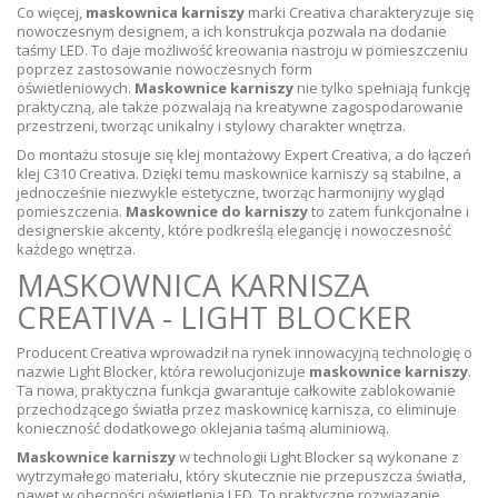
Co więcej,
maskownica karniszy
marki Creativa charakteryzuje się
nowoczesnym designem, a ich konstrukcja pozwala na dodanie
taśmy LED. To daje możliwość kreowania nastroju w pomieszczeniu
poprzez zastosowanie nowoczesnych form
oświetleniowych.
Maskownice karniszy
nie tylko spełniają funkcję
praktyczną, ale także pozwalają na kreatywne zagospodarowanie
przestrzeni, tworząc unikalny i stylowy charakter wnętrza.
Do montażu stosuje się klej montażowy Expert Creativa, a do łączeń
klej C310 Creativa. Dzięki temu maskownice karniszy są stabilne, a
jednocześnie niezwykle estetyczne, tworząc harmonijny wygląd
pomieszczenia.
Maskownice do karniszy
to zatem funkcjonalne i
designerskie akcenty, które podkreślą elegancję i nowoczesność
każdego wnętrza.
MASKOWNICA KARNISZA
CREATIVA - LIGHT BLOCKER
Producent Creativa wprowadził na rynek innowacyjną technologię o
nazwie Light Blocker, która rewolucjonizuje
maskownice karniszy
.
Ta nowa, praktyczna funkcja gwarantuje całkowite zablokowanie
przechodzącego światła przez maskownicę karnisza, co eliminuje
konieczność dodatkowego oklejania taśmą aluminiową.
Maskownice karniszy
w technologii Light Blocker są wykonane z
wytrzymałego materiału, który skutecznie nie przepuszcza światła,
nawet w obecności oświetlenia LED. To praktyczne rozwiązanie