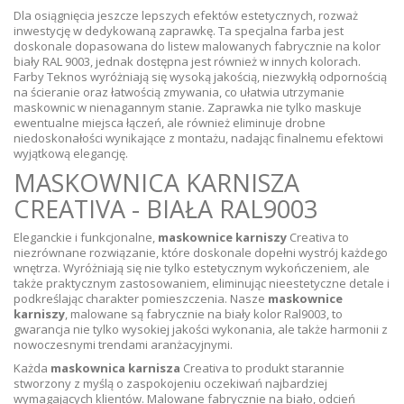
Dla osiągnięcia jeszcze lepszych efektów estetycznych, rozważ
inwestycję w dedykowaną zaprawkę. Ta specjalna farba jest
doskonale dopasowana do listew malowanych fabrycznie na kolor
biały RAL 9003, jednak dostępna jest również w innych kolorach.
Farby Teknos wyróżniają się wysoką jakością, niezwykłą odpornością
na ścieranie oraz łatwością zmywania, co ułatwia utrzymanie
maskownic w nienagannym stanie. Zaprawka nie tylko maskuje
ewentualne miejsca łączeń, ale również eliminuje drobne
niedoskonałości wynikające z montażu, nadając finalnemu efektowi
wyjątkową elegancję.
MASKOWNICA KARNISZA
CREATIVA - BIAŁA RAL9003
Eleganckie i funkcjonalne,
maskownice karniszy
Creativa to
niezrównane rozwiązanie, które doskonale dopełni wystrój każdego
wnętrza. Wyróżniają się nie tylko estetycznym wykończeniem, ale
także praktycznym zastosowaniem, eliminując nieestetyczne detale i
podkreślając charakter pomieszczenia. Nasze
maskownice
karniszy
, malowane są fabrycznie na biały kolor Ral9003, to
gwarancja nie tylko wysokiej jakości wykonania, ale także harmonii z
nowoczesnymi trendami aranżacyjnymi.
Każda
maskownica karnisza
Creativa to produkt starannie
stworzony z myślą o zaspokojeniu oczekiwań najbardziej
wymagających klientów. Malowane fabrycznie na biało, odcień