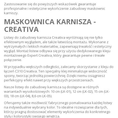
Zastosowanie się do powyższych wskazówek gwarantuje
profesjonalne i estetyczne wykończenie zabudowy maskownic
karniszy.
MASKOWNICA KARNISZA -
CREATIVA
Listwy do zabudowy karnisza Creativa wyróżniają się nie tylko
efektownym wyglądem, ale także łatwością montażu. Wykonane z
wytrzymałych i lekkich materiałów, zapewniają trwałość i estetyczny
wygląd. Montaż listew odbywa się przy użyciu dedykowanego kleju
montażowego Expert Creativa, który gwarantuje pewne i trwałe
połączenie.
W przypadku większych odległości, zalecamy skorzystanie z kleju do
łączeń C310 Creativa. Ten specjalny klej minimalizuje widoczność
spoiny, tworząc jednolitą powierzchnię. Dzięki niemu osiągniesz
perfekcyjny efekt nawet przy większych przestrzeniach.
Nasze listwy do zabudowy karnisza są dostępne w różnych
wariantach wysokościowych: 10 cm (LK-01), 12 cm (LK-02), 15 cm (LK-
03), 18 cm (LK-04), 8,6 cm LK-05).
Oferujemy także możliwość fabrycznego pomalowania każdej listwy
na indywidualnie wybrany kolor. To idealne rozwiązanie dla tych,
którzy pragną dostosować elementy wykończenia do konkretnego
stylu i kolorystyki swojego wnętrza.