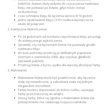
(UWAGA: Aceton służy jedynie do czyszczenia nadmiaru
kleju, nie polewać po listwie, gdyż może zostać
uszkodzona).
Czas schnięcia kleju do łączenia wynosi 8-16 godzin.
Jedno opakowanie kleju C310 Creativa wystarcza na
około 40 połączeń.
Estetyczne Wykończenie:
Po 24 godzinach od montażu i wyschnięcia kleju, przystąp
do estetycznego wykończenia.
Sprawdź, czy na łączeniach listew nie powstały grudki
nadmiaru kleju.
W razie potrzeby przetrzyj je delikatnym papierem
ściernym o ziarnistości 2000, aby uzyskać gładkość
(sprawdź palcem).
Przetrzyj listwy z kurzu i pyłku dla lepszej absorpcji farby.
Malowanie:
Malowanie listew może być powtórzone, aby łączenia
stały się niewidoczne, a zabudowa stała się jednym
eleganckim monolitem.
Farbę możesz dopasować do koloru sufitu, używając
farby przeznaczonej do wnętrz.
Stosuj farby, które są zgodne z materiałem listew (np.
polistyrenem) i nie zawierają rozpuszczalników.