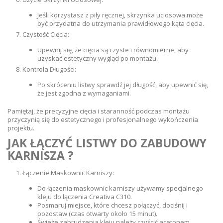
Jeśli korzystasz z piły ręcznej, skrzynka uciosowa może
być przydatna do utrzymania prawidłowego kąta cięcia.
Czystość Cięcia:
Upewnij się, że cięcia są czyste i równomierne, aby
uzyskać estetyczny wygląd po montażu.
Kontrola Długości:
Po skróceniu listwy sprawdź jej długość, aby upewnić się,
że jest zgodna z wymaganiami.
Pamiętaj, że precyzyjne cięcia i staranność podczas montażu
przyczynią się do estetycznego i profesjonalnego wykończenia
projektu.
JAK ŁĄCZYĆ LISTWY DO ZABUDOWY
KARNISZA ?
Łączenie Maskownic Karniszy:
Do łączenia maskownic karniszy używamy specjalnego
kleju do łączenia Creativa C310.
Posmaruj miejsce, które chcesz połączyć, dociśnij i
pozostaw (czas otwarty około 15 minut).
Świeże zabrudzenia kleju należy czyścić acetonem