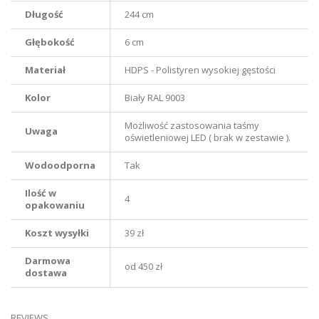
Długość
244 cm
Głębokość
6 cm
Materiał
HDPS - Polistyren wysokiej gęstości
Kolor
Biały RAL 9003
Możliwość zastosowania taśmy
Uwaga
oświetleniowej LED ( brak w zestawie ).
Wodoodporna
Tak
Ilość w
4
opakowaniu
Koszt wysyłki
39 zł
Darmowa
od 450 zł
dostawa
REVIEWS