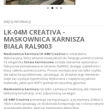
WIĘCEJ INFORMACJI
LK-04M CREATIVA -
MASKOWNICA KARNISZA
BIAŁA RAL9003
Maskownica karnisza LK-04M Creativa
to sztukateria
dekoracyjna, który wniesie nową jakość do Twojego pomieszczenia.
Ta elegancka
listwa karniszowa
została starannie wykonana i
fabrycznie pomalowana w odcieniu Ral9003, dodając subtelności i
klasy całemu pomieszczeniu. Proces montażu jest nie tylko szybki,
ale także bezproblemowy, sprawiając, że dodanie tego elementu
staje się czystą przyjemnością. Wykonana z najwyższej jakości
materiału, jakim jest HDPS (polistyren wysokiej gęstości).
Maskownica karnisza
nie tylko zachwyca trwałością, ale również
lekkością konstrukcji, oraz odpornością na wilgoć.
LK-04M Creativa
prezentuje się imponująco, a jej wymiary (244cm x
18cm x 6cm) sprawiają, że doskonale komponuje się z różnorodnymi
aranżacjami wnętrz, tworząc harmonijną atmosferę.