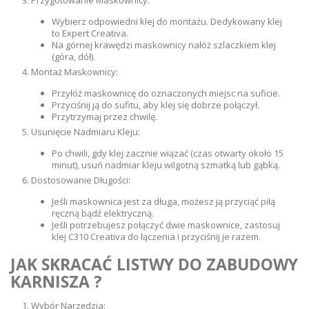
Wybierz odpowiedni klej do montażu. Dedykowany klej
to Expert Creativa.
Na górnej krawędzi maskownicy nałóż szlaczkiem klej
(góra, dół).
Montaż Maskownicy:
Przyłóż maskownicę do oznaczonych miejsc na suficie.
Przyciśnij ją do sufitu, aby klej się dobrze połączył.
Przytrzymaj przez chwilę.
Usunięcie Nadmiaru Kleju:
Po chwili, gdy klej zacznie wiązać (czas otwarty około 15
minut), usuń nadmiar kleju wilgotną szmatką lub gąbką.
Dostosowanie Długości:
Jeśli maskownica jest za długa, możesz ją przyciąć piłą
ręczną bądź elektryczną.
Jeśli potrzebujesz połączyć dwie maskownice, zastosuj
klej C310 Creativa do łączenia i przyciśnij je razem.
JAK SKRACAĆ LISTWY DO ZABUDOWY
KARNISZA
?
Wybór Narzędzia: