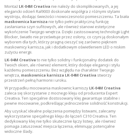
Montaż
LK-04M Creativa
nie należy do skomplikowanych, a jej
elegancki odcień Ral9003 doskonale współgra z różnymi stylami
wystroju, dodając świeżości i nowoczesności pomieszczeniu. Ta biała
maskownica karnisza
nie tylko pełni praktyczną funkcję
zasłaniania szyn sufitowych, ale również stanowi estetyczne
wykończenie Twojego wnętrza. Dzięki zastosowanej technologii Light
Blocker, światło nie prześwituje przez osłony, co czyni ją doskonałym
wyborem dla tych, którzy pragną cieszyć się zarówno pięknem
maskownicy karnisza, jak i dodatkowym oświetleniem LED o niskim
zużyciu energii.
LK-04M Creativa
to nie tylko solidny i funkcjonalny dodatek do
Twoich okien, ale również element, który dodaje elegancji i stylu
każdemu pomieszczeniu. Bez względu na charakter Twojego
wnętrza,
maskownica karnisza LK-04M Creativa
stworzy
przestrzeń pełną harmonii i uroku.
W przypadku mocowania maskownic karniszy
LK-04M Creativa
zaleca się skorzystanie z mocnego kleju od producenta Expert
Creativa. Ten specjalnie dostosowany klej gwarantuje stabilne i
pewne mocowanie, podkreślając jednocześnie solidność konstrukcji.
Aby uzyskać idealne połączenia pomiędzy listwami, zalecamy
wykorzystanie specjalnego kleju do łączeń C310 Creativa. Ten
dedykowany klej nie tylko skutecznie łączy listwy, ale również
pomaga zatuszować miejsca łączenia, eliminując potencjalne
widoczne ślady.