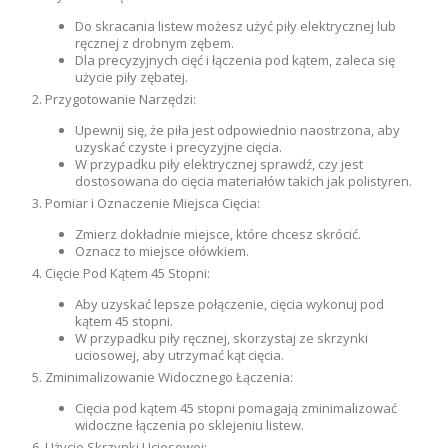
Do skracania listew możesz użyć piły elektrycznej lub
ręcznej z drobnym zębem.
Dla precyzyjnych cięć i łączenia pod kątem, zaleca się
użycie piły zębatej.
Przygotowanie Narzędzi:
Upewnij się, że piła jest odpowiednio naostrzona, aby
uzyskać czyste i precyzyjne cięcia.
W przypadku piły elektrycznej sprawdź, czy jest
dostosowana do cięcia materiałów takich jak polistyren.
Pomiar i Oznaczenie Miejsca Cięcia:
Zmierz dokładnie miejsce, które chcesz skrócić.
Oznacz to miejsce ołówkiem.
Cięcie Pod Kątem 45 Stopni:
Aby uzyskać lepsze połączenie, cięcia wykonuj pod
kątem 45 stopni.
W przypadku piły ręcznej, skorzystaj ze skrzynki
uciosowej, aby utrzymać kąt cięcia.
Zminimalizowanie Widocznego Łączenia:
Cięcia pod kątem 45 stopni pomagają zminimalizować
widoczne łączenia po sklejeniu listew.
Użycie Skrzynki Uciosowej: